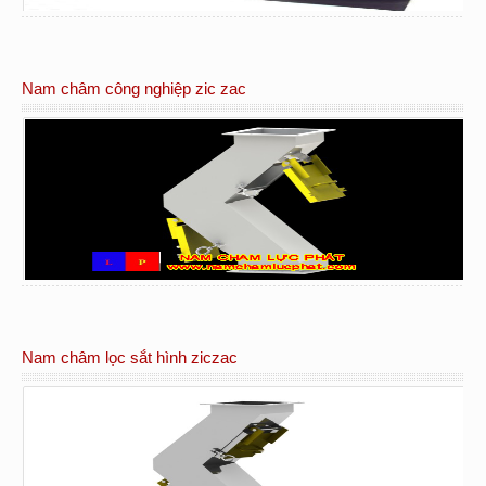
Nam châm công nghiệp zic zac
Nam châm lọc sắt hình ziczac