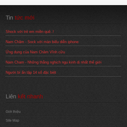
Tin
 tức mới
Shock với trẻ em miền quê..!
Nam Châm - Sock với màn biểu diễn iphone
Ứng dụng của Nam Châm Vĩnh cữu
Nam Cham - Những thằng nghịch ngu kinh dị nhất thế giới
Người bí ẩn tập 14 số đặc biệt
Liên
 kết nhanh
Giới thiệu
Site Map