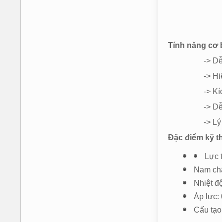
Tính năng cơ 
-> Dễ dàn
-> Hiệu suất
-> Kích thướ
-> Dễ dàn
-> Lý tưởng c
Đặc điểm kỹ t
Lực 
Nam châ
Nhiệt đ
Áp lực: 
Cấu tạo: