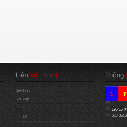
Liên
 kết nhanh
Thông
 
Giới thiệu
Site Map
Forum
195/15 X
028 3518
Liên hệ