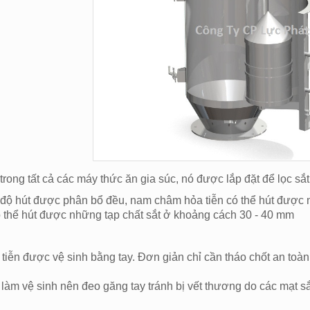
rong tất cả các máy thức ăn gia súc, nó được lắp đặt để lọc s
 độ hút được phân bổ đều, nam châm hỏa tiễn có thể hút được 
ó thể hút được những tạp chất sắt ở khoảng cách 30 - 40 mm
iễn được vệ sinh bằng tay. Đơn giản chỉ cần tháo chốt an toàn 
 làm vệ sinh nên đeo găng tay tránh bị vết thương do các mạt sắ