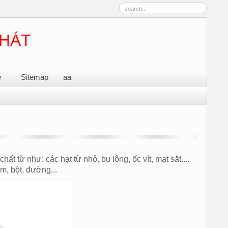
PHÁT
ệ
Sitemap
aa
hất từ như: các hạt từ nhỏ, bu lông, ốc vít, mạt sắt....
m, bột, đường...