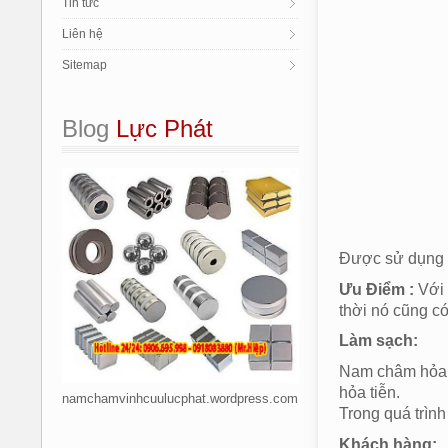
Tin tức
Liên hệ
Sitemap
Blog
 Lực Phát
Được sử dụng t
Ưu Điểm :
Với
thời nó cũng c
Làm sạch:
Nam châm hỏa t
hỏa tiễn.
namchamvinhcuulucphat.wordpress.com
Trong quá trình
Khách hàng: