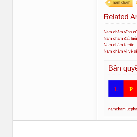
nam châm
Related Ar
Nam châm vĩnh c
Nam châm đất hi
Nam châm ferrite
Nam châm vỉ vệ s
Bản quyề
namchamlucpha