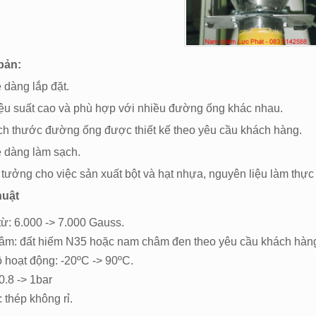
bản:
g lắp đặt.
 cao và phù hợp với nhiều đường ống khác nhau.
c đường ống được thiết kế theo yêu cầu khách hàng.
g làm sạch.
ho việc sản xuất bột và hạt nhựa, nguyên liệu làm thực 
huật
từ: 6.000 -> 7.000 Gauss.
m: đất hiếm N35 hoặc nam châm đen theo yêu cầu khách hàn
ộ hoạt động: -20ºC -> 90ºC.
0.8 -> 1bar
 thép không rỉ.