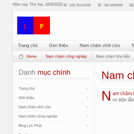
Hôm nay
Thứ hai, 10/8/2026
(08) 35142588
090 6695998
Trang chủ
Giới thiệu
Nam châm vĩnh cửu
N
Home
Nam châm công nghiệp
Nam châm hỏa tiễn
Danh
 mục chính
Nam c
Trang chủ
N
am châm h
Giới thiệu
vv trộn l
Nam châm vĩnh cửu
Nam châm công nghiệp
Blog Lực Phát