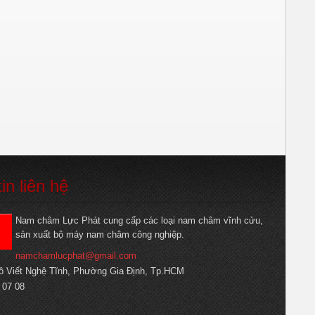
tin liên hệ
Nam châm Lực Phát cung cấp các loại nam châm vĩnh cửu,
sản xuất bộ máy nam châm công nghiệp.
namchamlucphat@gmail.com
ô Viết Nghệ Tĩnh, Phường Gia Định, Tp.HCM
 07 08