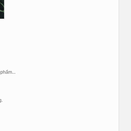
phẩm...
g.