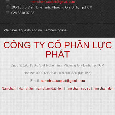
namchamlucphat@gmail.com
195/15 Xô Viết Nghệ Tĩnh, Phường Gia Định, Tp.HCM
028 3518 07 08
We have 3 guests and no members online
CÔNG TY CỔ PHẦN LỰC
PHÁT
Địa chỉ: 195/15 Xô Viết Nghệ Tĩnh, Phường Gia Định, Tp.HCM
Hotline: 0906.695.998 - 0918083880 (Mr.Hiệp)
Email:
namchamlucphat@gmail.com
Namcham
|
Nam châm
|
nam cham dat hiem
|
nam cham cao su
|
nam cham den