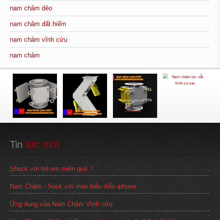
nam châm dẻo
nam châm đất hiếm
nam châm vĩnh cửu
nam châm
Tin
 tức mới
Shock với trẻ em miền quê..!
Nam Châm - Sock với màn biểu diễn iphone
Ứng dụng của Nam Châm Vĩnh cữu