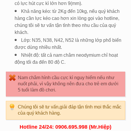
có lực hút cực kì lớn hơn 9(mm).
Khả năng kéo: từ 2Kg đến 10kg, nếu quý khách
hàng cần lực kéo cao hơn xin lòng gọi vào hotline,
chúng tôi sẽ tư vấn tận tình theo nhu cầu của quý
khách.
Lớp: N35, N38, N42, N52 là những lớp phổ biến
được dùng nhiều nhất.
Nhiệt độ: tất cả nam châm neodymium chỉ hoạt
động tối đa đến 80 độ C.
Nam châm hình cầu cực kì nguy hiểm nếu như
nuốt phải, vì vậy không nên đưa cho trẻ em dưới
5 tuổi làm đồ chơi.
Chúng tôi sẽ tư vấn,giải đáp tận tình mọi thắc mắc
của quý khách hàng.
Hotline 24/24: 0906.695.998 (Mr.Hiệp)