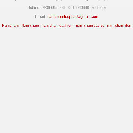
Hotline: 0906.695.998 - 0918083880 (Mr.Hiệp)
Email:
namchamlucphat@gmail.com
Namcham
|
Nam châm
|
nam cham dat hiem
|
nam cham cao su
|
nam cham den