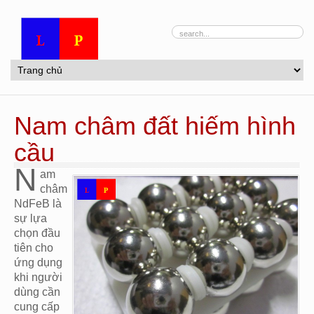
Nam châm đất hiếm hình
cầu
N
am
châm
NdFeB là
sự lựa
chọn đầu
tiên cho
ứng dụng
khi người
dùng cần
cung cấp