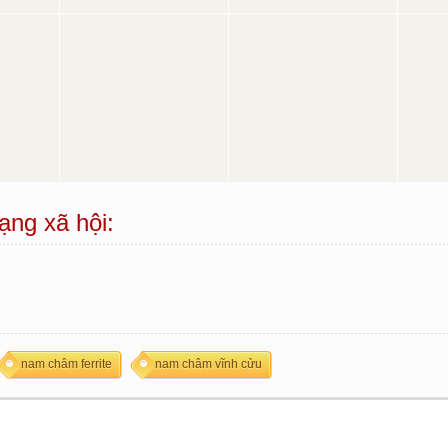
ạng xã hội:
nam châm ferrite
nam châm vĩnh cửu