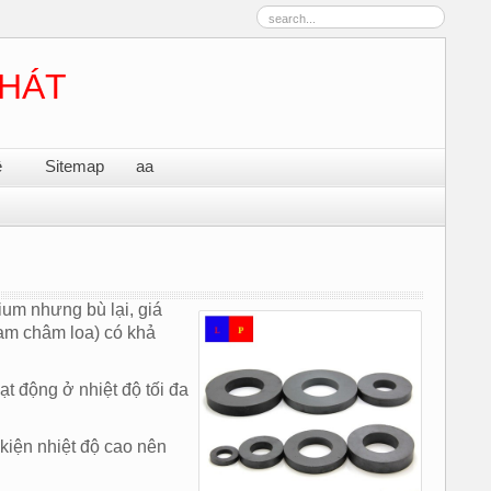
PHÁT
ệ
Sitemap
aa
um nhưng bù lại, giá
nam châm loa) có khả
t động ở nhiệt độ tối đa
kiện nhiệt độ cao nên