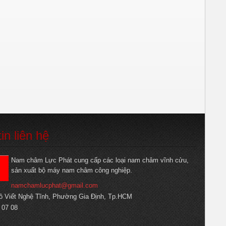
tin liên hệ
Nam châm Lực Phát cung cấp các loại nam châm vĩnh cửu,
sản xuất bộ máy nam châm công nghiệp.
namchamlucphat@gmail.com
ô Viết Nghệ Tĩnh, Phường Gia Định, Tp.HCM
 07 08