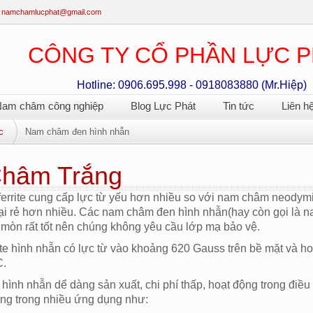
namchamlucphat@gmail.com
CÔNG TY CỔ PHẦN LỰC 
Hotline: 0906.695.998 - 0918083880 (Mr.Hiệp)
am châm công nghiệp
Blog Lực Phát
Tin tức
Liên h
c
Nam châm đen hình nhẫn
hâm Trắng
errite cung cấp lực từ yếu hơn nhiều so với nam châm neodymi
 lại rẻ hơn nhiều. Các nam châm đen hình nhẫn(hay còn gọi là 
mòn rất tốt nên chúng không yêu cầu lớp mạ bảo vệ.
te hình nhẫn có lực từ vào khoảng 620 Gauss trên bề mặt và hoạ
C.
ình nhẫn dể dàng sản xuất, chi phí thấp, hoạt động trong điều 
ng trong nhiều ứng dụng như: