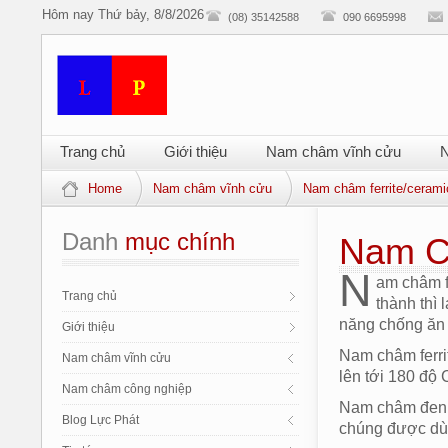
Hôm nay
Thứ bảy, 8/8/2026
(08) 35142588
090 6695998
Trang chủ
Giới thiệu
Nam châm vĩnh cửu
N
Home
Nam châm vĩnh cửu
Nam châm ferrite/cerami
Danh
 mục chính
Nam C
N
am châm f
Trang chủ
thành thì
năng chống ăn 
Giới thiệu
Nam châm ferri
Nam châm vĩnh cửu
lên tới 180 độ 
Nam châm công nghiệp
Nam châm đen h
Blog Lực Phát
chúng được dù