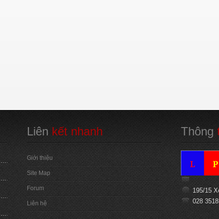
Liên
 kết nhanh
Thông
 
Giới thiệu
Site Map
Forum
195/15 X
028 3518
Liên hệ