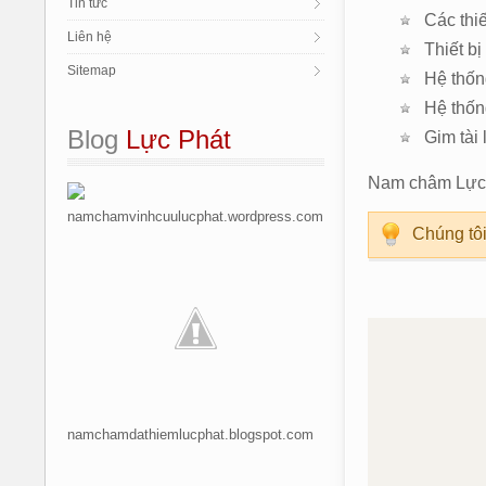
Tin tức
Các thi
Liên hệ
Thiết bị
Sitemap
Hệ thốn
Hệ thống
Blog
 Lực Phát
Gim tài
Nam châm Lực P
namchamvinhcuulucphat.wordpress.com
Chúng tôi
namchamdathiemlucphat.blogspot.com